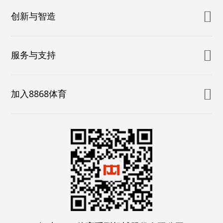
创新与智造
服务与支持
加入8868体育